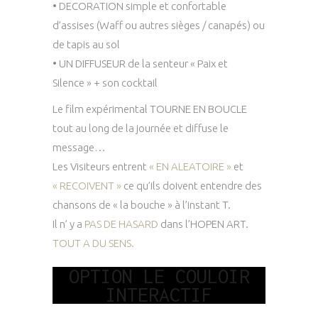
•
DECORATION
simple et confortable
d’assises (Waff ou autres sièges / canapés) ou
de tapis au sol
•
UN DIFFUSEUR
de la senteur « Paix et
Silence » + son cocktail
Le film expérimental
TOURNE EN BOUCLE
tout au long de la journée et diffuse le
message…
Les Visiteurs entrent
« EN ALEATOIRE »
et
« RECOIVENT »
ce qu’ils doivent entendre des
chansons de « la bouche » à l’instant T.
Il n’ y a
PAS DE HASARD
dans l’HOPEN ART.
TOUT A DU SENS.
OPTION LE COULOIR
INTERACTIF