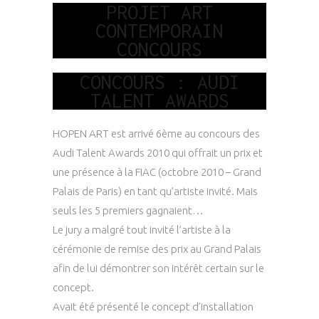
PROJET ART
CONTEMPORAIN
CONCOURS
CONCOURS : AUDI
TALENT AWARDS
HOPEN ART est arrivé 6ème au concours des
Audi Talent Awards 2010
qui offrait un prix et
une présence à
la FIAC
(octobre 2010 – Grand
Palais de Paris) en tant qu’artiste invité. Mais
seuls les 5 premiers gagnaient…
Le jury a malgré tout invité l’artiste à la
cérémonie de remise des prix au Grand Palais
afin de lui démontrer son intérêt certain sur le
concept.
Avait été présenté le concept d’installation