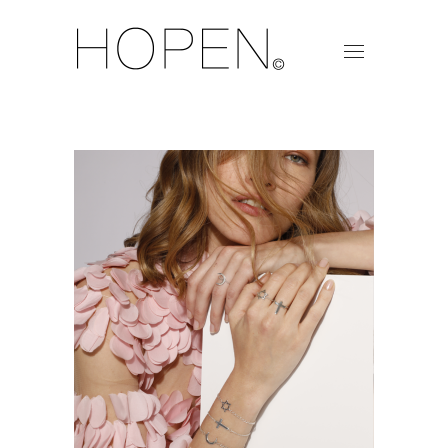
BRACELETS «MIXT»
Mixte-Argent
Plage de prix : 40.
40.00
€
–
70.00
€