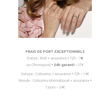
Plage de prix : 30.
30.00
€
–
55.00
€
FRAIS DE PORT EXCEPTIONNELS
France : RAR + assurance • 72h – 7
€
ou Chronopost •
24h garanti
– 37€
Europe : Colissimo + assurance • 72h – 14€
Monde : Colissimo international + assurance •
7 jours – 24€