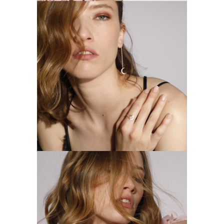
BOUCLE D’OREILLE «MIXT»
Mixte-Argent
Plage de prix : 30.
30.00
€
–
50.00
€
BAGUES «MIXT»
Mixte sur mesure-Argent