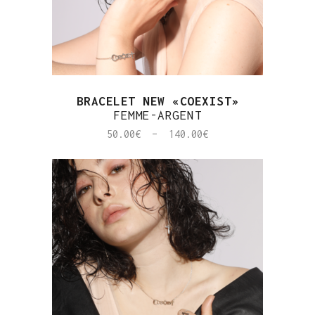
BRACELET NEW «COEXIST»
FEMME-ARGENT
Plage
50.00
€
–
140.00
€
de
prix :
50.00€
à
140.00€