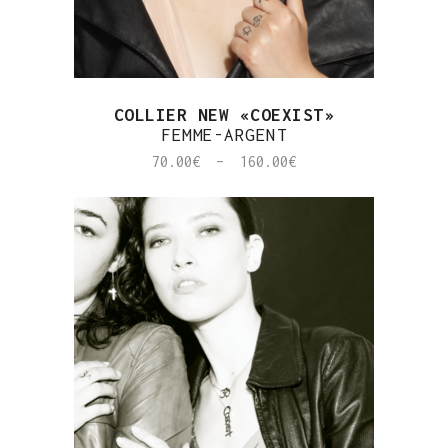
COLLIER NEW «COEXIST»
FEMME-ARGENT
Plage
70.00
€
–
160.00
€
de
prix :
70.00€
à
160.00€