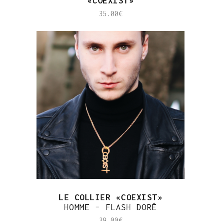
«COEXIST»
35.00
€
LE COLLIER «COEXIST»
HOMME – FLASH DORÉ
39.00
€