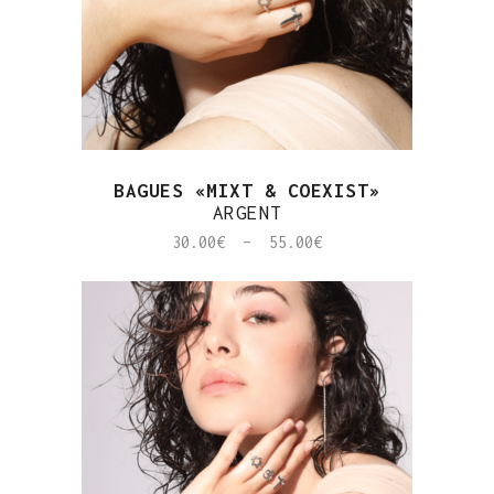
BAGUES «MIXT & COEXIST»
ARGENT
Plage
30.00
€
–
55.00
€
de
prix :
30.00€
à
55.00€