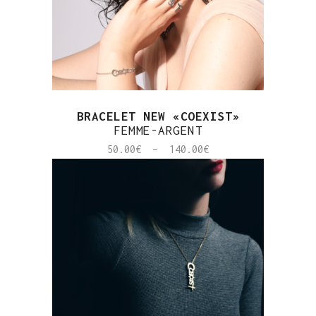
BRACELET NEW «COEXIST»
FEMME-ARGENT
Plage
50.00
€
–
140.00
€
de
prix :
50.00€
à
140.00€