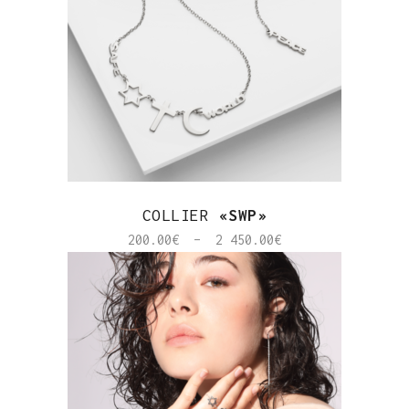
COLLIER
«SWP»
Plage
200.00
€
–
2 450.00
€
de
prix :
200.00€
à
2
450.00€