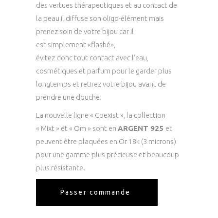
des vertues thérapeutiques et au contact de
la peau il diffuse son oligo-élément mais
p
renez soin de votre bijou car il
est simplement «flashé»,
évitez donc tout contact avec l’eau,
cosmétiques et parfum pour le garder plus
longtemps et retirez votre bijou avant de
prendre une douche.
La nouvelle ligne « Coexist », la collection
« Mixt » et « Om » sont en
ARGENT 925
et
peuvent être plaquées en Or 18k (3 microns)
pour une gamme plus précieuse et beaucoup
plus résistante.
Passer commande