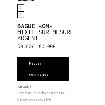
BAGUE «OM»
MIXTE SUR MESURE –
ARGENT
Plage
50.00
€
80.00
€
–
de
prix :
50.00€
à
80.00€
Passer
commande
ARGENT
Grand sigle sur chaîne ultra fine
Bague pouce possible